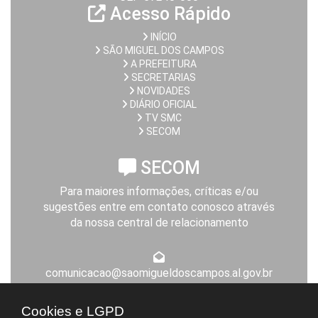
Acesso Rápido
INÍCIO
SÃO MIGUEL DOS CAMPOS
A PREFEITURA
SECRETARIAS
NOVIDADES
DIÁRIO OFICIAL
TV SMC
SECOM
SECOM
Para maiores informações, críticas e/ou
sugestões entre em contato conosco através
da nossa central de relacionamento
comunicacao@saomigueldoscampos.al.gov.br
Expediente da Prefeitura
Cookies e LGPD