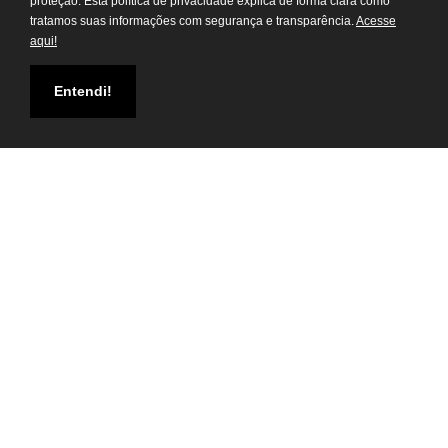
proteção. Esta política de privacidade explica de forma clara como
tratamos suas informações com segurança e transparência.
Acesse
aqui!
Atendimento Virtual do
Departamento Pessoal
Entendi!