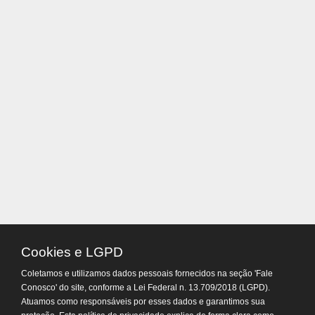
Cookies e LGPD
Coletamos e utilizamos dados pessoais fornecidos na seção 'Fale
Atendimento Virtual do
Conosco' do site, conforme a Lei Federal n. 13.709/2018 (LGPD).
Departamento de Tributos
Atuamos como responsáveis por esses dados e garantimos sua