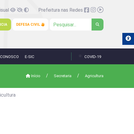
isual
Prefeitura nas Redes
NCIA
DEFESA CIVIL
 CONOSCO
E-SIC
COVID-19
Início
Secretaria
Agricultura