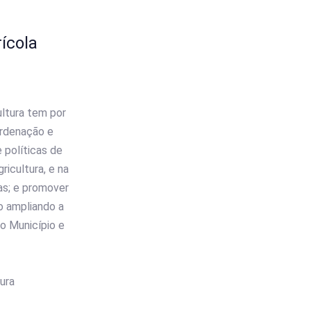
ícola
ultura tem por
rdenação e
 políticas de
icultura, e na
as; e promover
o ampliando a
do Município e
ura