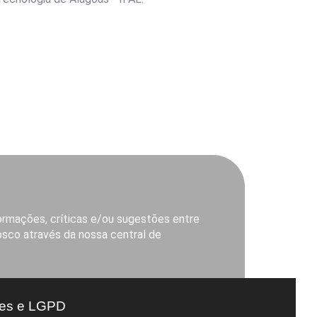
ormações, críticas e/ou sugestões entre
sco através da nossa central de
saomigueldoscampos.al.gov.br
es e LGPD