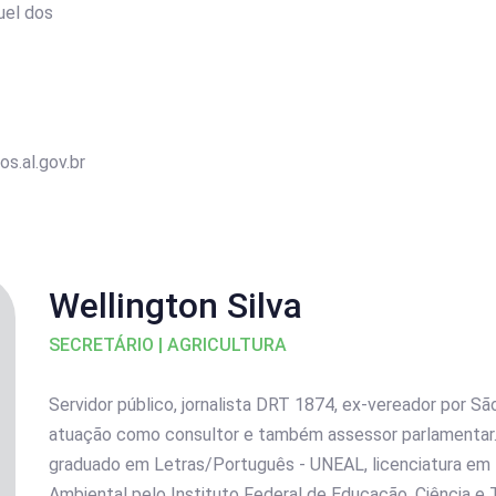
uel dos
s.al.gov.br
Wellington Silva
SECRETÁRIO | AGRICULTURA
Servidor público, jornalista DRT 1874, ex-vereador por 
atuação como consultor e também assessor parlamentar.
graduado em Letras/Português - UNEAL, licenciatura em
Ambiental pelo Instituto Federal de Educação, Ciência e 