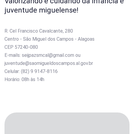
Valorizando e cuidando da infância e
juventude miguelense!
R. Cel Francisco Cavalcante, 280
Centro - São Miguel dos Campos - Alagoas
CEP 57240-080
E-mails: seijpazsmcal@gmail.com ou
juventude@saomigueldoscampos.al.gov.br
Celular: (82) 9 9147-8116
Horário: 08h às 14h