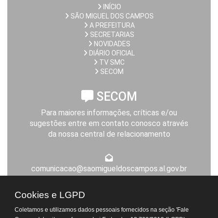
INÍCIO
SÃO MIGUEL DOS CAMPOS
A PREFEITURA
SECRETARIAS
NOVIDADES
DIÁRIO OFICIAL
TV SMC
SECOM
SECOM
Para maiores informações, críticas e/ou
sugestões entre em contato conosco através
da nossa central de relacionamento
comunicacao@saomigueldoscampos.al.gov.br
Expediente da Prefeitura
Cookies e LGPD
De segunda a sexta-feira, das 8h às 14h
Coletamos e utilizamos dados pessoais fornecidos na seção 'Fale
Atendimento Virtual do