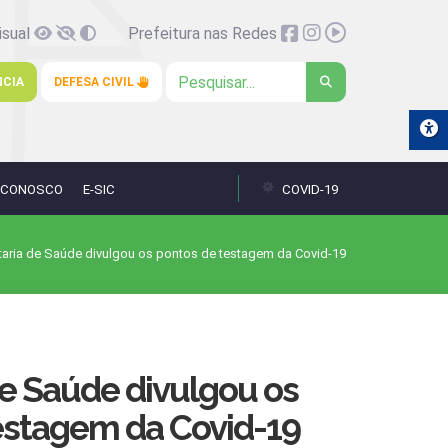
isual
Prefeitura nas Redes
NCIA
DEFESA CIVIL
 CONOSCO
E-SIC
COVID-19
taria de Saúde divulgou os pontos de testagem da Covid-19
de Saúde divulgou os
estagem da Covid-19