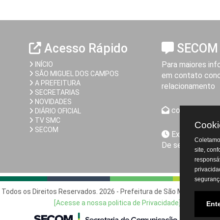
Acesso Rápido
SECOM
Para maiores inf
INÍCIO
SÃO MIGUEL DOS CAMPOS
em contato cono
A PREFEITURA
relacionamento
SECRETARIAS
NOVIDADES
comunicacao@
DIÁRIO OFICIAL
TV SMC
Cooki
SECOM
Expediente da
Coletamos
De segunda a sex
site, con
responsáv
privacida
seguranç
 Todos os Direitos Reservados. 2026 - Prefeitura de São Miguel dos 
[Acesse a nossa politica de Privacidade]
Ent