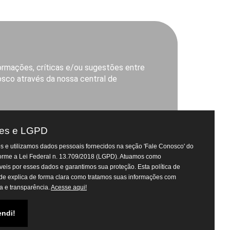
ormações, críticas e/ou sugestões entre
sco através da nossa central de
saomigueldoscampos.al.gov.br
es e LGPD
 Prefeitura
 e utilizamos dados pessoais fornecidos na seção 'Fale Conosco' do
ta-feira, das 8h às 14h
Atendimento Virtual do
forme a Lei Federal n. 13.709/2018 (LGPD). Atuamos como
Departamento de Tributos
eis por esses dados e garantimos sua proteção. Esta política de
de explica de forma clara como tratamos suas informações com
a e transparência.
Acesse aqui!
Campos.
endi!
Atendimento Virtual do
Departamento Pessoal