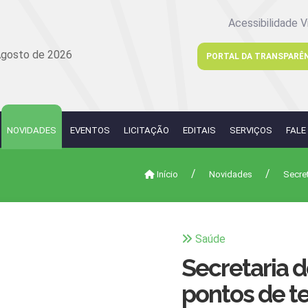
Acessibilidade V
Agosto de 2026
PORTAL DA TRANSPARÊ
NOVIDADES
EVENTOS
LICITAÇÃO
EDITAIS
SERVIÇOS
FALE
Início
Novidades
Secre
Saúde
Secretaria 
pontos de t