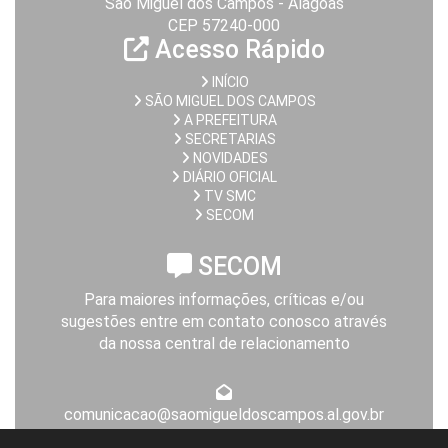
São Miguel dos Campos - Alagoas
CEP 57240-000
Acesso Rápido
INÍCIO
SÃO MIGUEL DOS CAMPOS
A PREFEITURA
SECRETARIAS
NOVIDADES
DIÁRIO OFICIAL
TV SMC
SECOM
SECOM
Para maiores informações, críticas e/ou
sugestões entre em contato conosco através
da nossa central de relacionamento
comunicacao@saomigueldoscampos.al.gov.br