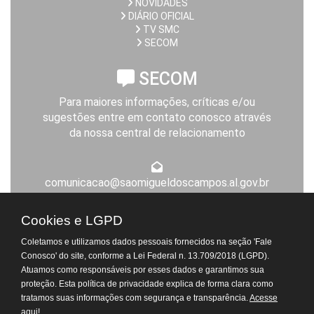
NOVIDADES
DIÁRIO OFICIAL
TV SMC
SECOM
SECOM
Para maiores informações, críticas e/ou
sugestões entre em contato conosco através
da nossa central de relacionamento
comunicacao@saomigueldoscampos.al.gov.br
Expediente da Prefeitura
Cookies e LGPD
De segunda a sexta-feira, das 8h às 14h
Coletamos e utilizamos dados pessoais fornecidos na seção 'Fale
Atendimento Virtual do
Conosco' do site, conforme a Lei Federal n. 13.709/2018 (LGPD).
Departamento de Tributos
Atuamos como responsáveis por esses dados e garantimos sua
proteção. Esta política de privacidade explica de forma clara como
tratamos suas informações com segurança e transparência.
Acesse
© Todos os Direitos Reservados. 2026 - Prefeitura de São Miguel dos
aqui!
Campos.