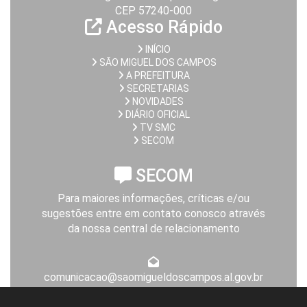
CEP 57240-000
Acesso Rápido
INÍCIO
SÃO MIGUEL DOS CAMPOS
A PREFEITURA
SECRETARIAS
NOVIDADES
DIÁRIO OFICIAL
TV SMC
SECOM
SECOM
Para maiores informações, críticas e/ou
sugestões entre em contato conosco através
da nossa central de relacionamento
comunicacao@saomigueldoscampos.al.gov.br