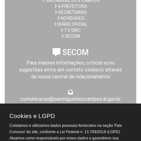
SÃO MIGUEL DOS CAMPOS
A PREFEITURA
SECRETARIAS
NOVIDADES
DIÁRIO OFICIAL
TV SMC
SECOM
SECOM
Para maiores informações, críticas e/ou
sugestões entre em contato conosco através
da nossa central de relacionamento
comunicacao@saomigueldoscampos.al.gov.br
Expediente da Prefeitura
Cookies e LGPD
De segunda a sexta-feira, das 8h às 14h
Coletamos e utilizamos dados pessoais fornecidos na seção 'Fale
Atendimento Virtual do
Conosco' do site, conforme a Lei Federal n. 13.709/2018 (LGPD).
Departamento de Tributos
Atuamos como responsáveis por esses dados e garantimos sua