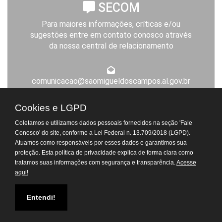
SECOM
Para maiores informações, críticas e/ou
sugestões entre em contato conosco através
da nossa central de relacionamento
comunicacao@saomigueldoscampos.al.gov.br
Expediente da Prefeitura
Cookies e LGPD
De segunda a sexta-feira, das 8h às 14h
Coletamos e utilizamos dados pessoais fornecidos na seção 'Fale
Atendimento Virtual do
Conosco' do site, conforme a Lei Federal n. 13.709/2018 (LGPD).
Departamento de Tributos
Atuamos como responsáveis por esses dados e garantimos sua
proteção. Esta política de privacidade explica de forma clara como
© Todos os Direitos Reservados. 2026 - Prefeitura de São Miguel dos
tratamos suas informações com segurança e transparência.
Acesse
Campos.
aqui!
[Acesse a nossa politica de Privacidade]
Atendimento Virtual do
Departamento Pessoal
Entendi!