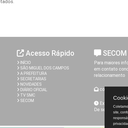
etados.
Acesso Rápido
SECOM
Para maiores inf
INÍCIO
SÃO MIGUEL DOS CAMPOS
em contato cono
A PREFEITURA
relacionamento
SECRETARIAS
NOVIDADES
comunicacao@
DIÁRIO OFICIAL
TV SMC
Cooki
SECOM
Expediente da
Coletamos
De segunda a sex
site, con
responsáv
privacida