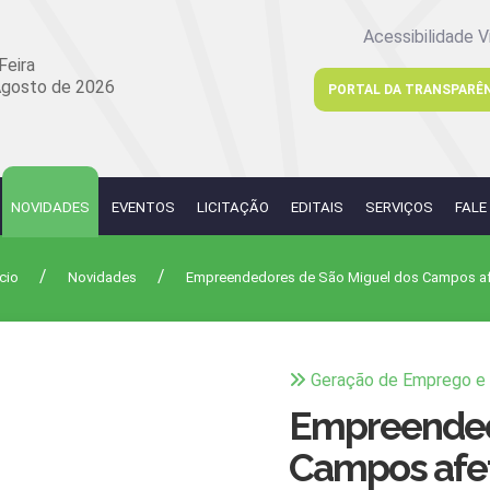
Acessibilidade V
Feira
Agosto de 2026
PORTAL DA TRANSPARÊ
NOVIDADES
EVENTOS
LICITAÇÃO
EDITAIS
SERVIÇOS
FALE
cio
Novidades
Empreendedores de São Miguel dos Campos afet
Geração de Emprego e
Empreended
Campos afet