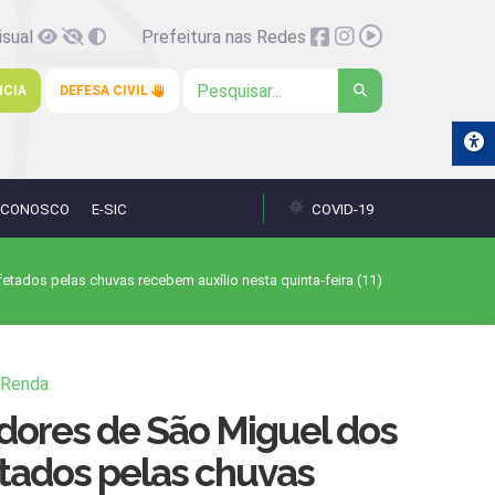
isual
Prefeitura nas Redes
NCIA
DEFESA CIVIL
 CONOSCO
E-SIC
COVID-19
ados pelas chuvas recebem auxílio nesta quinta-feira (11)
 Renda
ores de São Miguel dos
ados pelas chuvas