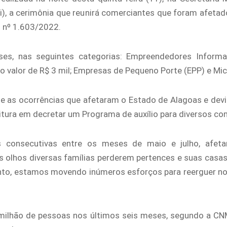
ti), a cerimônia que reunirá comerciantes que foram afet
l nº 1.603/2022.
ses, nas seguintes categorias: Empreendedores Informa
 valor de R$ 3 mil; Empresas de Pequeno Porte (EPP) e Mic
te as ocorrências que afetaram o Estado de Alagoas e de
eitura em decretar um Programa de auxílio para diversos co
es consecutivas entre os meses de maio e julho, afe
olhos diversas famílias perderem pertences e suas casas,
anto, estamos movendo inúmeros esforços para reerguer 
ilhão de pessoas nos últimos seis meses, segundo a CNM