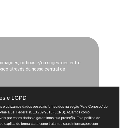
ormações, críticas e/ou sugestões entre
sco através da nossa central de
saomigueldoscampos.al.gov.br
es e LGPD
 Prefeitura
 e utilizamos dados pessoais fornecidos na seção 'Fale Conosco' do
ta-feira, das 8h às 14h
Atendimento Virtual do
forme a Lei Federal n. 13.709/2018 (LGPD). Atuamos como
Departamento de Tributos
eis por esses dados e garantimos sua proteção. Esta política de
de explica de forma clara como tratamos suas informações com