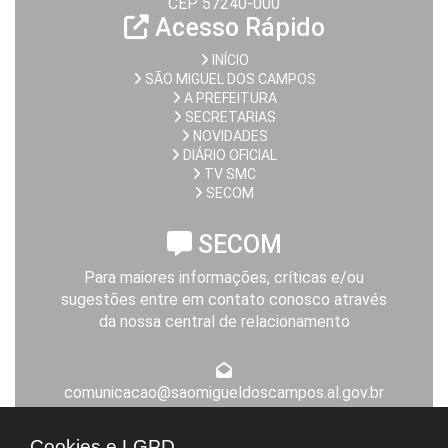
CEP 57240-000
Acesso Rápido
INÍCIO
SÃO MIGUEL DOS CAMPOS
A PREFEITURA
SECRETARIAS
NOVIDADES
DIÁRIO OFICIAL
TV SMC
SECOM
SECOM
Para maiores informações, críticas e/ou
sugestões entre em contato conosco através
da nossa central de relacionamento
comunicacao@saomigueldoscampos.al.gov.br
Expediente da Prefeitura
Cookies e LGPD