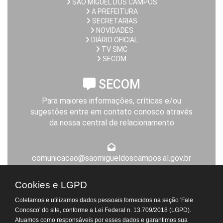
SÃO MIGUEL DOS CAMPOS
A PREFEITURA
SECRETARIAS
NOVIDADES
DIÁRIO OFICIAL
TV SMC
SECOM
SECOM
Para maiores informações, críticas e/ou
sugestões entre em contato conosco através
da nossa central de relacionamento
comunicacao@saomigueldoscampos.al.gov.br
Expediente da Prefeitura
Cookies e LGPD
De segunda a sexta-feira, das 8h às 14h
Coletamos e utilizamos dados pessoais fornecidos na seção 'Fale
Atendimento Virtual do
Conosco' do site, conforme a Lei Federal n. 13.709/2018 (LGPD).
Departamento de Tributos
Atuamos como responsáveis por esses dados e garantimos sua