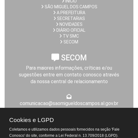
INÍCIO
SÃO MIGUEL DOS CAMPOS
A PREFEITURA
SECRETARIAS
NOVIDADES
DIÁRIO OFICIAL
TV SMC
SECOM
SECOM
Para maiores informações, críticas e/ou
sugestões entre em contato conosco através
da nossa central de relacionamento
comunicacao@saomigueldoscampos.al.gov.br
Expediente da Prefeitura
Cookies e LGPD
De segunda a sexta-feira, das 8h às 14h
Coletamos e utilizamos dados pessoais fornecidos na seção 'Fale
Atendimento Virtual do
Conosco' do site, conforme a Lei Federal n. 13.709/2018 (LGPD).
Departamento de Tributos