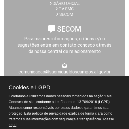
DIÁRIO OFICIAL
TV SMC
SECOM
SECOM
Para maiores informações, críticas e/ou
sugestões entre em contato conosco através
da nossa central de relacionamento
comunicacao@saomigueldoscampos.al.gov.br
Expediente da Prefeitura
Cookies e LGPD
De segunda a sexta-feira, das 8h às 14h
Coletamos e utilizamos dados pessoais fornecidos na seção 'Fale
Atendimento Virtual do
Conosco' do site, conforme a Lei Federal n. 13.709/2018 (LGPD).
Departamento de Tributos
Atuamos como responsáveis por esses dados e garantimos sua
proteção. Esta política de privacidade explica de forma clara como
tratamos suas informações com segurança e transparência.
© Todos os Direitos Reservados. 2026 - Prefeitura de São Miguel dos
Acesse
aqui!
Campos.