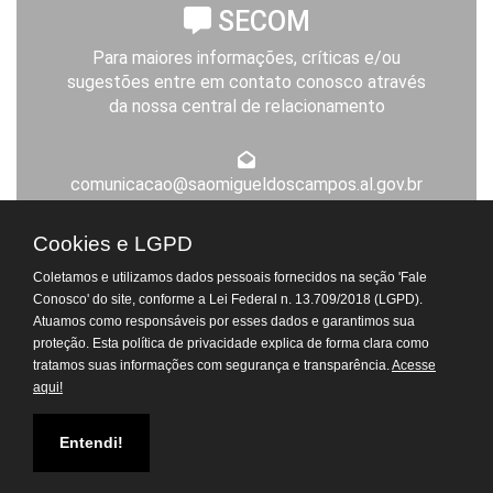
SECOM
Para maiores informações, críticas e/ou
sugestões entre em contato conosco através
da nossa central de relacionamento
comunicacao@saomigueldoscampos.al.gov.br
Expediente da Prefeitura
Cookies e LGPD
De segunda a sexta-feira, das 8h às 14h
Coletamos e utilizamos dados pessoais fornecidos na seção 'Fale
Atendimento Virtual do
Conosco' do site, conforme a Lei Federal n. 13.709/2018 (LGPD).
Departamento de Tributos
Atuamos como responsáveis por esses dados e garantimos sua
proteção. Esta política de privacidade explica de forma clara como
tratamos suas informações com segurança e transparência.
Acesse
© Todos os Direitos Reservados. 2026 - Prefeitura de São Miguel dos
aqui!
Campos.
[Acesse a nossa politica de Privacidade]
Atendimento Virtual do
Departamento Pessoal
Entendi!