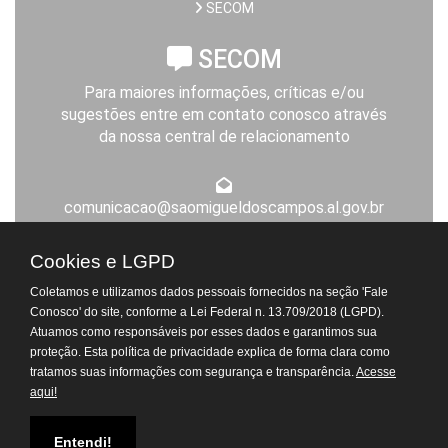
SECOM
SECOM
Para maiores informações, críticas e/ou
sugestões entre em contato conosco através
da nossa central de relacionamento
comunicacao@saomigueldoscampos.al.gov.br
Expediente da Prefeitura
Cookies e LGPD
De segunda a sexta-feira, das 8h às 14h
Coletamos e utilizamos dados pessoais fornecidos na seção 'Fale
Atendimento Virtual do
Conosco' do site, conforme a Lei Federal n. 13.709/2018 (LGPD).
Departamento de Tributos
Atuamos como responsáveis por esses dados e garantimos sua
proteção. Esta política de privacidade explica de forma clara como
© Todos os Direitos Reservados. 2026 - Prefeitura de São Miguel dos
tratamos suas informações com segurança e transparência.
Acesse
Campos.
aqui!
[Acesse a nossa politica de Privacidade]
Atendimento Virtual do
Departamento Pessoal
Entendi!