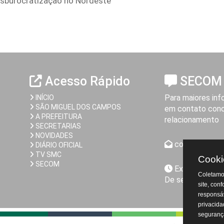
esburocratização no Nordeste
Acesso Rápido
SECOM
Para maiores inf
INÍCIO
SÃO MIGUEL DOS CAMPOS
em contato cono
A PREFEITURA
relacionamento
SECRETARIAS
NOVIDADES
comunicacao@
DIÁRIO OFICIAL
TV SMC
Cooki
SECOM
Expediente da
Coletamos
De segunda a sex
site, con
responsáv
privacida
seguranç