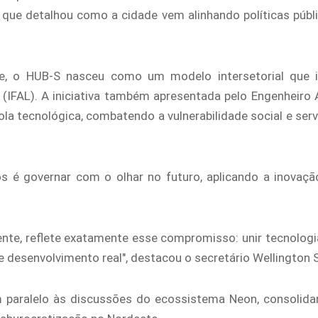
), que detalhou como a cidade vem alinhando políticas púb
te, o HUB-S nasceu como um modelo intersetorial que i
as (IFAL). A iniciativa também apresentada pelo Engenhei
a tecnológica, combatendo a vulnerabilidade social e ser
é governar com o olhar no futuro, aplicando a inovação
te, reflete exatamente esse compromisso: unir tecnologia,
esenvolvimento real", destacou o secretário Wellington Sil
m paralelo às discussões do ecossistema Neon, consolid