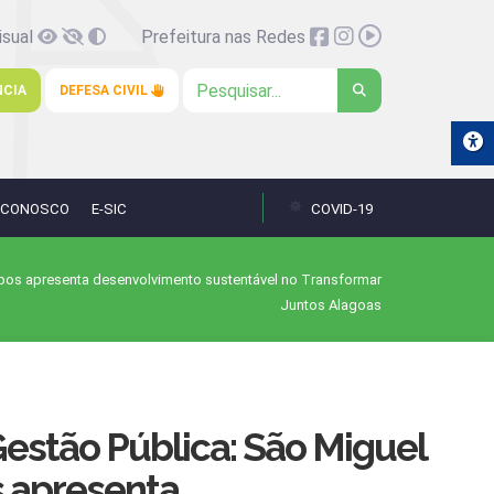
isual
Prefeitura nas Redes
NCIA
DEFESA CIVIL
 CONOSCO
E-SIC
COVID-19
pos apresenta desenvolvimento sustentável no Transformar
Juntos Alagoas
Gestão Pública: São Miguel
 apresenta