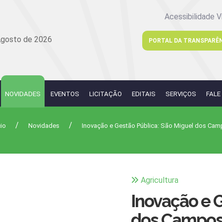
Acessibilidade V
Agosto de 2026
PORTAL DA TRANSPARÊ
NOVIDADES
EVENTOS
LICITAÇÃO
EDITAIS
SERVIÇOS
FALE
cio
Novidades
Inovação e Gestão Pública: São Miguel dos Cam
Agricultura
Inovação e 
dos Campos