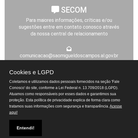
SECOM
Para maiores informações, críticas e/ou
sugestões entre em contato conosco através
da nossa central de relacionamento
comunicacao@saomigueldoscampos.al.gov.br
Expediente da Prefeitura
Cookies e LGPD
De segunda a sexta-feira, das 8h às 14h
Coletamos e utilizamos dados pessoais fornecidos na seção 'Fale
Atendimento Virtual do
Conosco' do site, conforme a Lei Federal n. 13.709/2018 (LGPD).
Departamento de Tributos
Atuamos como responsáveis por esses dados e garantimos sua
proteção. Esta política de privacidade explica de forma clara como
tratamos suas informações com segurança e transparência.
Acesse
© Todos os Direitos Reservados. 2026 - Prefeitura de São Miguel dos
aqui!
Campos.
[Acesse a nossa politica de Privacidade]
Atendimento Virtual do
Departamento Pessoal
Entendi!